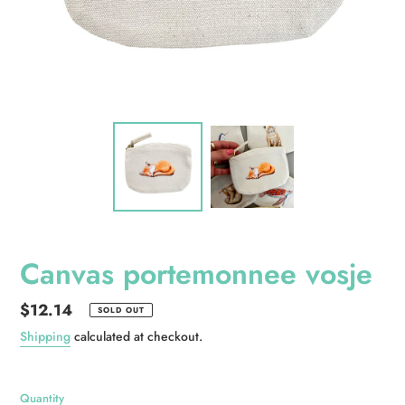
Canvas portemonnee vosje
Regular
$12.14
SOLD OUT
price
Shipping
calculated at checkout.
Quantity