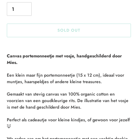
SOLD OUT
Adding
product
Canvas portemonneetje met vosje, handgeschilderd door
to
Mies.
your
cart
Een klein maar fijn portemonneetje (15 x 12 cm), ideaal voor
muntjes, haarspeldjes of andere kleine treasures.
Gemaakt van stevig canvas van 100% organic cotton en
voorzien van een goudkleurige rits. De illustratie van het vosje
is met de hand geschilderd door Mies.
Perfect als cadeautje voor kleine kindjes, of gewoon voor jezelf
🦊
We raden aan om het portemonneetje met een vochtig doekje