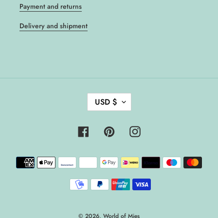
Payment and returns
Delivery and shipment
C
USD $
U
R
R
Facebook
Pinterest
Instagram
E
N
Payment
C
methods
Y
© 2026,
World of Mies